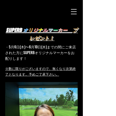
SUPERB
オ
リ
ジ
ナ
ル
マ
ー
カ
ー
プ
レゼント！
・5月6日(木
)〜6月10日(木)までの間にご来店
された方に
SUPERBオリジナルマーカーをお
配りします！
※数に限りがございますので、無くなり次第終
了となります。予めご了承下さい。